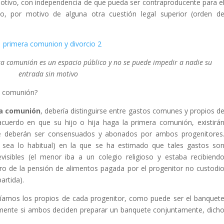
motivo, con independencia de que pueda ser contraproducente para e
lo, por motivo de alguna otra cuestión legal superior (orden d
era comunión es un espacio público y no se puede impedir a nadie su
entrada sin motivo
la comunión?
ra comunión
, debería distinguirse entre gastos comunes y propios d
cuerdo en que su hijo o hija haga la primera comunión, existirá
 deberán ser consensuados y abonados por ambos progenitores
o sea lo habitual) en la que se ha estimado que tales gastos so
visibles (el menor iba a un colegio religioso y estaba recibiend
tro de la pensión de alimentos pagada por el progenitor no custodi
artida).
íamos los propios de cada progenitor, como puede ser el banquet
amente si ambos deciden preparar un banquete conjuntamente, dich