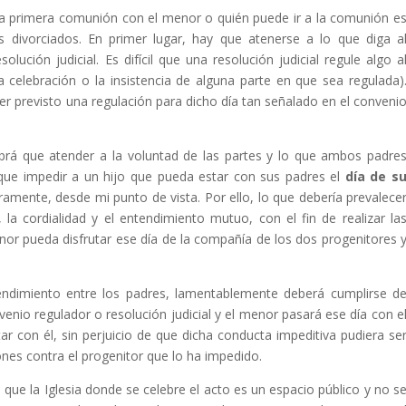
 la primera comunión con el menor o quién puede ir a la comunión e
 divorciados. En primer lugar, hay que atenerse a lo que diga a
solución judicial. Es difícil que una resolución judicial regule algo a
a celebración o la insistencia de alguna parte en que sea regulada)
ber previsto una regulación para dicho día tan señalado en el conveni
brá que atender a la voluntad de las partes y lo que ambos padre
que impedir a un hijo que pueda estar con sus padres el
día de s
aramente, desde mi punto de vista. Por ello, lo que debería prevalece
la cordialidad y el entendimiento mutuo, con el fin de realizar la
or pueda disfrutar ese día de la compañía de los dos progenitores 
tendimiento entre los padres, lamentablemente deberá cumplirse d
enio regulador o resolución judicial y el menor pasará ese día con e
ar con él, sin perjuicio de que dicha conducta impeditiva pudiera se
nes contra el progenitor que lo ha impedido.
que la Iglesia donde se celebre el acto es un espacio público y no s