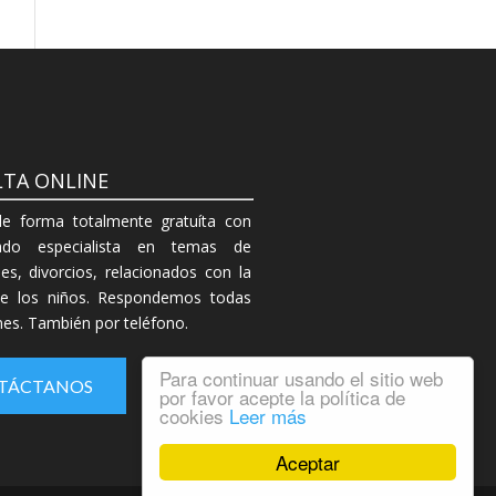
TA ONLINE
de forma totalmente gratuíta con
do especialista en temas de
es, divorcios, relacionados con la
de los niños. Respondemos todas
ones. También por teléfono.
Para continuar usando el sitio web
TÁCTANOS
por favor acepte la política de
cookies
Leer más
Aceptar