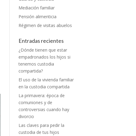
n
n
Mediación familiar
l
Pensión alimenticia
Régimen de visitas abuelos
Entradas recientes
a
¿Dónde tienen que estar
s
empadronados los hijos si
l
tenemos custodia
s
compartida?
l
n
El uso de la vivienda familiar
en la custodia compartida
La primavera: época de
comuniones y de
controversias cuando hay
divorcio
Las claves para pedir la
custodia de tus hijos