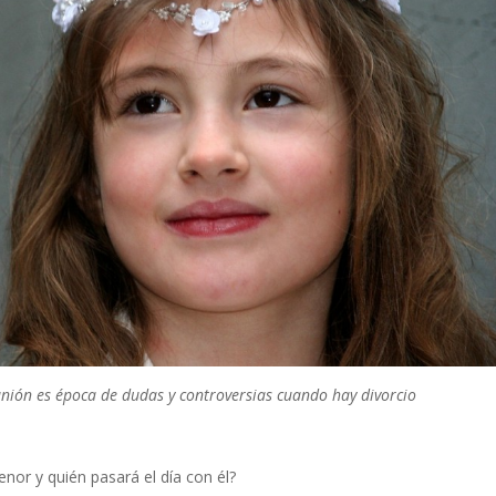
nión es época de dudas y controversias cuando hay divorcio
nor y quién pasará el día con él?