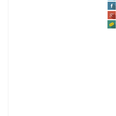
l
e
e
n
.
n
o
o
e
o