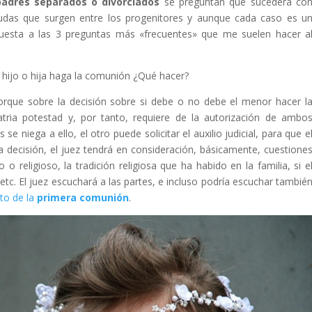
padres separados o divorciados
se preguntan qué sucederá co
 dudas que surgen entre los progenitores y aunque cada caso es u
puesta a las 3 preguntas más «frecuentes» que me suelen hacer a
u hijo o hija haga la comunión ¿Qué hacer?
orque sobre la decisión sobre si debe o no debe el menor hacer l
ria potestad y, por tanto, requiere de la autorización de ambo
se niega a ello, el otro puede solicitar el auxilio judicial, para que e
a decisión, el juez tendrá en consideración, básicamente, cuestione
o religioso, la tradición religiosa que ha habido en la familia, si e
etc. El juez escuchará a las partes, e incluso podría escuchar tambié
cto de la
primera comunión
.