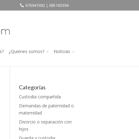
676947492 | 685160394
s?
¿Quienes somos?
Noticias
Categorías
Custodia compartida
Demandas de paternidad o
maternidad
Divorcio o separación con
hijos
s
Guarda y custodia