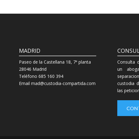
MADRID
CONSUL
Paseo de la Castellana 18, 7ª planta
Consulta 
28046 Madrid
un aboga
Teléfono 685 160 394
separacion
Email mad@custodia-compartida.com
custodia 
las petici
CON