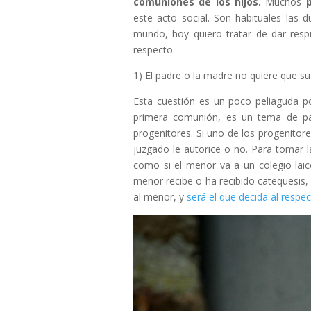
comuniones de los hijos.
Muchos
este acto social. Son habituales las
mundo, hoy quiero tratar de dar res
respecto.
1) El padre o la madre no quiere que s
Esta cuestión es un poco peliaguda p
primera comunión, es un tema de pat
progenitores. Si uno de los progenitores 
juzgado le autorice o no. Para tomar l
como si el menor va a un colegio laico 
menor recibe o ha recibido catequesis, 
al menor, y
será el que decida al respe