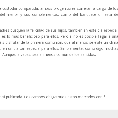
e custodia compartida, ambos progenitores correrán a cargo de lo
 del menor y sus complementos, como del banquete o fiesta d
dres busquen la felicidad de sus hijos, también en este día especial
 es lo más beneficioso para ellos. Pero si no es posible llegar a un
is disfrutar de la primera comunión, que al menos se evite un clim
jos, en un día tan especial para ellos. Simplemente, como digo mucha
n. Aunque, a veces, sea el menos común de los sentidos.
erá publicada.
Los campos obligatorios están marcados con
*