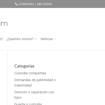
676947492 | 685160394
s?
¿Quienes somos?
Noticias
Categorías
Custodia compartida
Demandas de paternidad o
maternidad
Divorcio o separación con
hijos
Guarda y custodia