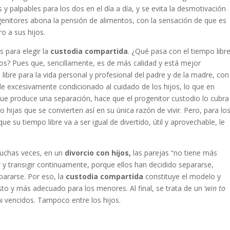
y palpables para los dos en el día a día, y se evita la desmotivación
enitores abona la pensión de alimentos, con la sensación de que es
ro a sus hijos.
 para elegir la
custodia compartida
. ¿Qué pasa con el tiempo libr
jos? Pues que, sencillamente, es de más calidad y está mejor
ibre para la vida personal y profesional del padre y de la madre, con
de excesivamente condicionado al cuidado de los hijos, lo que en
que produce una separación, hace que el progenitor custodio lo cubra
 hijas que se convierten así en su única razón de vivir. Pero, para lo
 su tiempo libre va a ser igual de divertido, útil y aprovechable, le
muchas veces, en un
divorcio con hijos,
las parejas “no tiene más
 y transigir continuamente, porque ellos han decidido separarse,
pararse. Por eso, la
custodia compartida
constituye el modelo y
o y más adecuado para los menores. Al final, se trata de un ‘
win to
i vencidos. Tampoco entre los hijos.