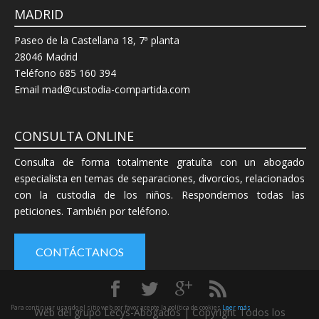
MADRID
Paseo de la Castellana 18, 7ª planta
28046 Madrid
Teléfono 685 160 394
Email mad@custodia-compartida.com
CONSULTA ONLINE
Consulta de forma totalmente gratuíta con un abogado
especialista en temas de separaciones, divorcios, relacionados
con la custodia de los niños. Respondemos todas las
peticiones. También por teléfono.
CONTÁCTANOS
Para continuar usando el sitio web por favor acepte la política de cookies
Leer más
Web del grupo Lecys-Abogados | Copyright Todos los